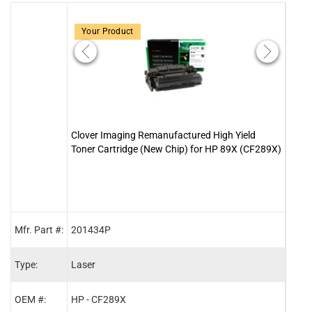
Your Product
Clover Imaging Remanufactured High Yield
Clov
Toner Cartridge (New Chip) for HP 89X (CF289X)
(New
Mfr. Part #:
201434P
2014
Type:
Laser
Lase
OEM #:
HP - CF289X
HP -