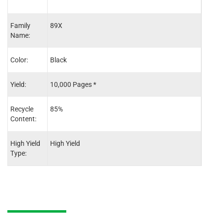
Family
89X
89A
Name:
Color:
Black
Blac
Yield:
10,000 Pages *
5,00
Recycle
85%
85%
Content:
High Yield
High Yield
-
Type: