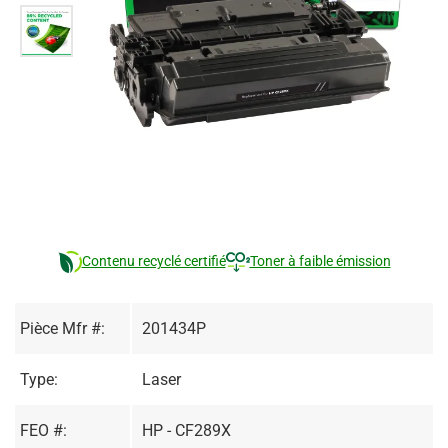
Contenu recyclé certifié
Toner à faible émission
Pièce Mfr #:
201434P
Type:
Laser
FEO #:
HP - CF289X