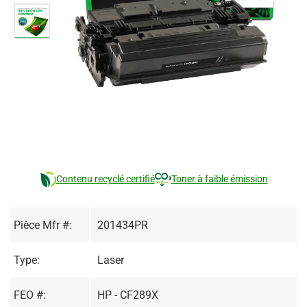
Contenu recyclé certifié
Toner à faible émission
Pièce Mfr #:
201434PR
Type:
Laser
FEO #:
HP - CF289X