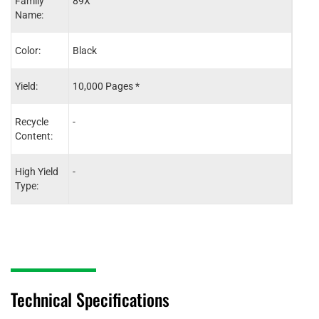
Family
89X
89A
Name:
Color:
Black
Blac
Yield:
10,000 Pages *
5,00
Recycle
-
85%
Content:
High Yield
-
-
Type:
Technical Specifications