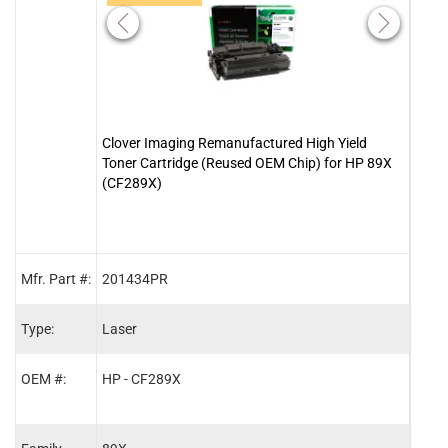
Clover Imaging Remanufactured High Yield
Clov
Toner Cartridge (Reused OEM Chip) for HP 89X
(New
(CF289X)
Mfr. Part #:
201434PR
2014
Type:
Laser
Lase
OEM #:
HP - CF289X
HP -