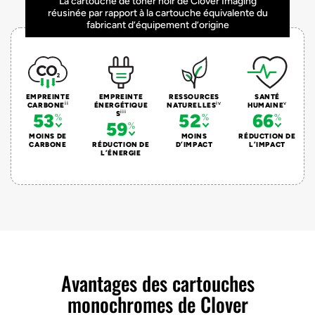
La cartouche de toner noir de Clover Imaging
réusinée par rapport à la cartouche équivalente du
fabricant d’équipement d’origine
EMPREINTE
EMPREINTE
RESSOURCES
SANTÉ
ii
iv
v
CARBONE
ÉNERGÉTIQUE
NATURELLES
HUMAINE
iii
S
53
52
66
59
MOINS DE
MOINS
RÉDUCTION DE
CARBONE
RÉDUCTION DE
D’IMPACT
L’IMPACT
L’ÉNERGIE
Avantages des cartouches
monochromes de Clover