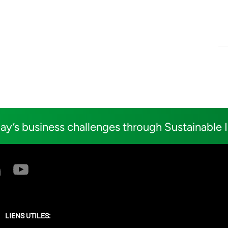
ay’s business challenges through Sustainable 
LIENS UTILES: