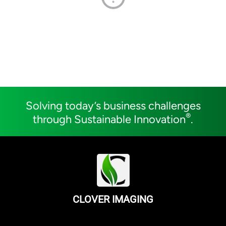
Solving today’s business challenges
®
through Sustainable Innovation
.
CLOVER IMAGING