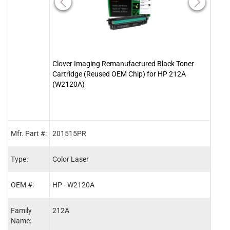
Clover Imaging Remanufactured Black Toner
Clov
Cartridge (Reused OEM Chip) for HP 212A
Cart
(W2120A)
(W21
Mfr. Part #:
201515PR
2015
Type:
Color Laser
Color
OEM #:
HP - W2120A
HP -
Family
212A
212A
Name: