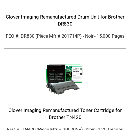
Clover Imaging Remanufactured Drum Unit for Brother
DR830
FEO #: DR830
(Pièce Mfr #
201714P
)
- Noir
- 15,000 Pages
Clover Imaging Remanufactured Toner Cartridge for
Brother TN420
FEO #: TN420
(Pièce Mfr #
200205P
)
- Noir
- 1,200 Pages