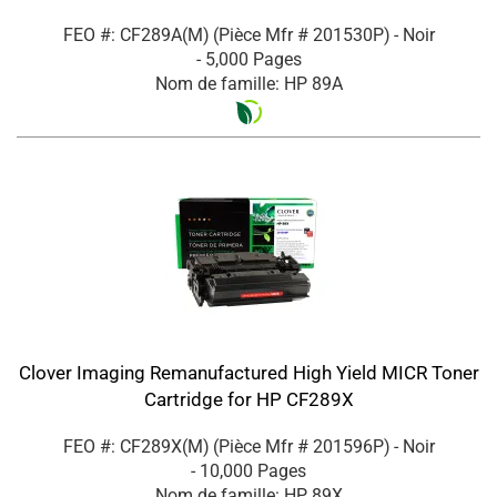
FEO #: CF289A(M)
(Pièce Mfr #
201530P
)
- Noir
- 5,000 Pages
Nom de famille: HP 89A
Clover Imaging Remanufactured High Yield MICR Toner
Cartridge for HP CF289X
FEO #: CF289X(M)
(Pièce Mfr #
201596P
)
- Noir
- 10,000 Pages
Nom de famille: HP 89X