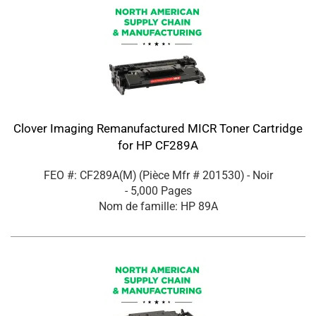
Clover Imaging Remanufactured MICR Toner Cartridge
for HP CF289A
FEO #: CF289A(M)
(Pièce Mfr #
201530
)
- Noir
- 5,000 Pages
Nom de famille: HP 89A