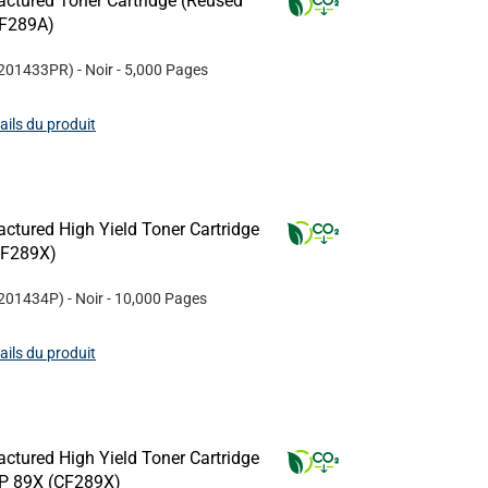
ctured Toner Cartridge (Reused
CF289A)
201433PR
)
- Noir
- 5,000 Pages
tails du produit
ctured High Yield Toner Cartridge
CF289X)
201434P
)
- Noir
- 10,000 Pages
tails du produit
ctured High Yield Toner Cartridge
HP 89X (CF289X)