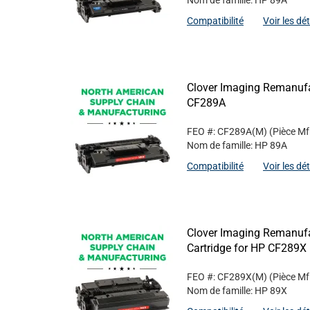
Nom de famille: HP 89A
Compatibilité
Voir les dé
Clover Imaging Remanufa
CF289A
FEO #: CF289A(M)
(Pièce Mf
Nom de famille: HP 89A
Compatibilité
Voir les dé
Clover Imaging Remanufa
Cartridge for HP CF289X
FEO #: CF289X(M)
(Pièce Mf
Nom de famille: HP 89X