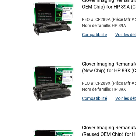
Clover Imaging Remanufa
OEM Chip) for HP 89A (
FEO #: CF289A
(Pièce Mfr #
Nom de famille: HP 89A
Compatibilité
Voir les dé
Clover Imaging Remanufa
(New Chip) for HP 89X (
FEO #: CF289X
(Pièce Mfr #
Nom de famille: HP 89X
Compatibilité
Voir les dé
Clover Imaging Remanufa
(Reused OEM Chip) for 