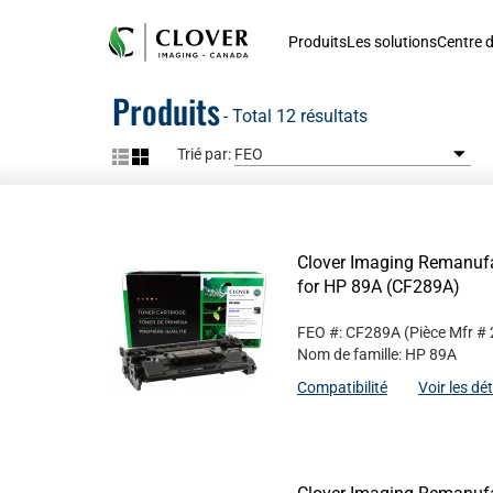
Produits
Les solutions
Centre d
Produits
- Total 12 résultats
Trié par:
Clover Imaging Remanufa
for HP 89A (CF289A)
FEO #: CF289A
(Pièce Mfr #
Nom de famille: HP 89A
Compatibilité
Voir les dé