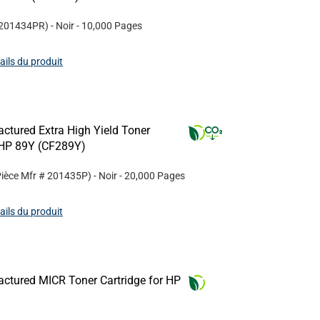
201434PR
)
- Noir
- 10,000 Pages
tails du produit
ctured Extra High Yield Toner
r HP 89Y (CF289Y)
Pièce Mfr #
201435P
)
- Noir
- 20,000 Pages
tails du produit
ctured MICR Toner Cartridge for HP