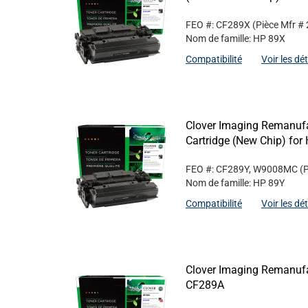
FEO #: CF289X
(Pièce Mfr #
Nom de famille: HP 89X
Compatibilité
Voir les dé
Clover Imaging Remanufa
Cartridge (New Chip) fo
FEO #: CF289Y, W9008MC
(
Nom de famille: HP 89Y
Compatibilité
Voir les dé
Clover Imaging Remanufa
CF289A