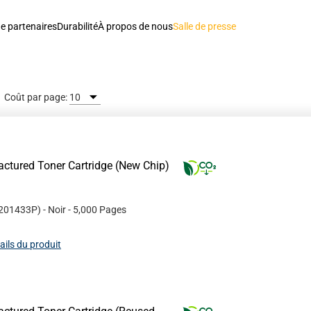
e partenaires
Durabilité
À propos de nous
Salle de presse
Coût par page:
ctured Toner Cartridge (New Chip)
201433P
)
- Noir
- 5,000 Pages
tails du produit