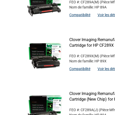
FEO #: CF289A(M)
(Pièce Mf
Nom de famille: HP 89A
Compatibilité
Voir les dé
Clover Imaging Remanufa
Cartridge for HP CF289X
FEO #: CF289X(M)
(Pièce Mf
Nom de famille: HP 89X
Compatibilité
Voir les dé
Clover Imaging Remanufa
Cartridge (New Chip) fo
FEO #: CF289A(J)
(Pièce Mf