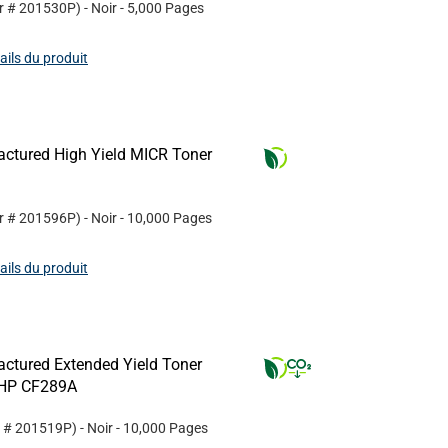
r #
201530P
)
- Noir
- 5,000 Pages
tails du produit
ctured High Yield MICR Toner
r #
201596P
)
- Noir
- 10,000 Pages
tails du produit
ctured Extended Yield Toner
r HP CF289A
r #
201519P
)
- Noir
- 10,000 Pages