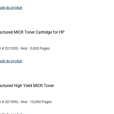
tails du produit
ctured MICR Toner Cartridge for HP
r #
201530
)
- Noir
- 5,000 Pages
tails du produit
ctured High Yield MICR Toner
r #
201596
)
- Noir
- 10,000 Pages